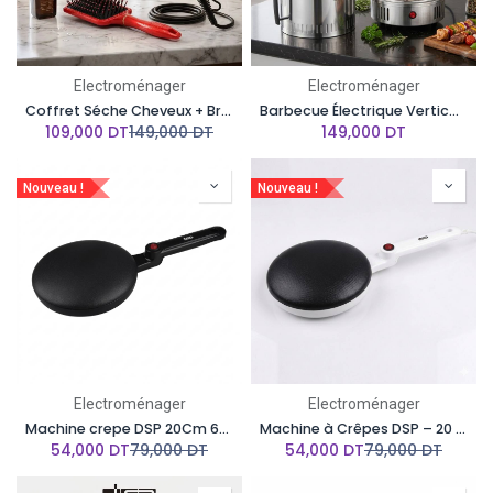
Electroménager
Electroménager
Coffret Séche Cheveux + Brosse Florence 13000 RPM 2200W Rouge
Barbecue Électrique Vertical DSP 8 Fourchettes 1500W – Rotation Automatique
109,000
DT
149,000
DT
149,000
DT
Nouveau !
Nouveau !
Electroménager
Electroménager
Machine crepe DSP 20Cm 650W-Noir
Machine à Crêpes DSP – 20 cm – 650W – Blanc
54,000
DT
79,000
DT
54,000
DT
79,000
DT