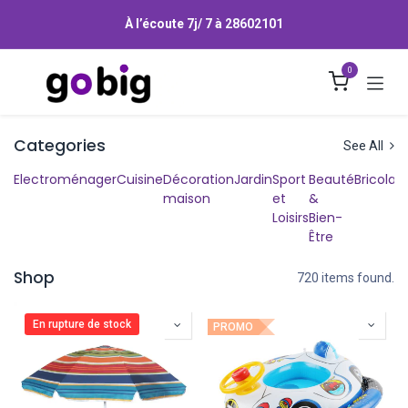
Se rendre au contenu
À l’écoute 7j/ 7 à
28602101
0
Categories
See All
Electroménager
Cuisine
Décoration
Jardin
Sport
Beauté
Bricolag
maison
et
&
Loisirs
Bien-
Être
Shop
720 items found.
En rupture de stock
PROMO