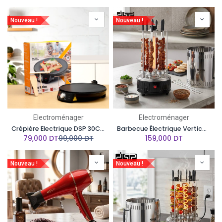
Nouveau !
Nouveau !
Electroménager
Electroménager
Crépière Electrique DSP 30Cm 1200W
Barbecue Électrique Vertical DSP 6 Fourchettes 1000W – Rotation Automatique
79,000
DT
99,000
DT
159,000
DT
Nouveau !
Nouveau !