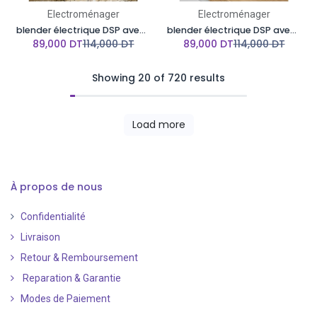
Electroménager
Electroménager
blender électrique DSP avec moulin à café/épices inclus -350W-1,5L-Orangé
blender électrique DSP avec moulin à café/épices inclus -350W-1,5L-Vert pistache
89,000
DT
114,000
DT
89,000
DT
114,000
DT
Showing 20 of 720 results
Load more
À propos de nous
Confidentialité
Livraison
Retour & Remboursement
Reparation & Garantie
Modes de Paiement
​