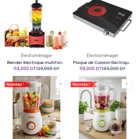
Electroménager
Electroménager
Blender électrique multifonction DSP - 1800W - 2L- Rouge
Plaque de Cuisson Electrique DSP-2000W
114,000
DT
139,000
DT
119,000
DT
149,000
DT
Nouveau !
Nouveau !