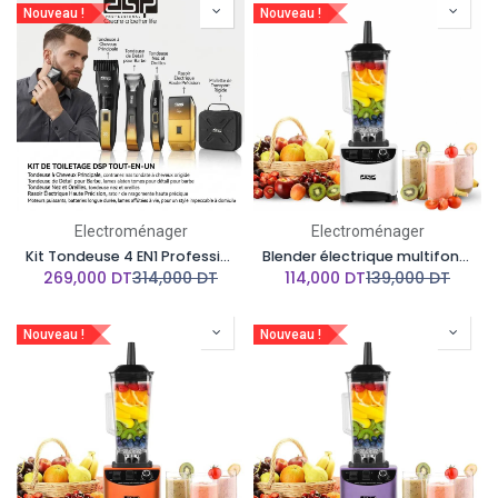
Nouveau !
Nouveau !
Electroménager
Electroménager
Kit Tondeuse 4 EN1 Professionnel DSP 5W - Noir Doré
Blender électrique multifonction DSP - 1800W - 2L- Blanc
269,000
DT
314,000
DT
114,000
DT
139,000
DT
Nouveau !
Nouveau !