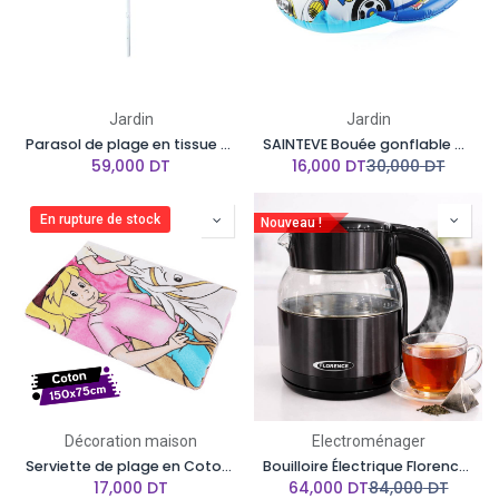
Jardin
Jardin
Parasol de plage en tissue anti UV - 2 Mètres- Multicolore
SAINTEVE Bouée gonflable avec Volant pour Bébé - 2-10 ans
59,000
DT
16,000
DT
30,000
DT
En rupture de stock
Nouveau !
Décoration maison
Electroménager
Serviette de plage en Coton - 150 x 75 cm
Bouilloire Électrique Florence 2L 1500W Noir
17,000
DT
64,000
DT
84,000
DT