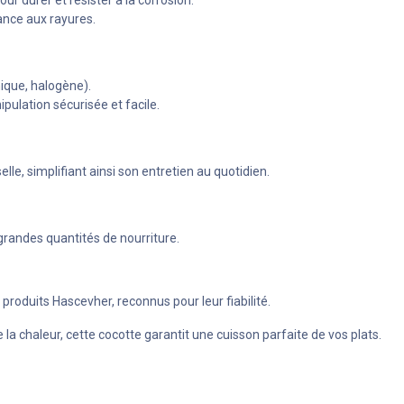
r durer et résister à la corrosion.
ance aux rayures.
ique, halogène).
pulation sécurisée et facile.
lle, simplifiant ainsi son entretien au quotidien.
 grandes quantités de nourriture.
s produits Hascevher, reconnus pour leur fiabilité.
a chaleur, cette cocotte garantit une cuisson parfaite de vos plats.