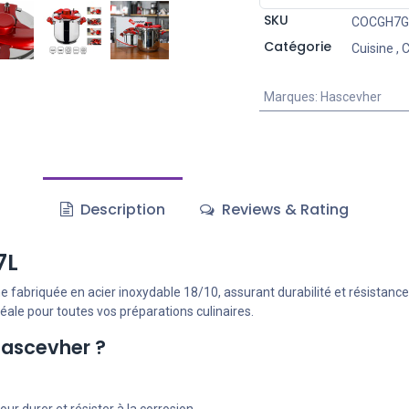
SKU
COCGH7
Catégorie
Cuisine
,
C
Marques
:
Hascevher
Description
Reviews & Rating
7L
briquée en acier inoxydable 18/10, assurant durabilité et résistance à 
idéale pour toutes vos préparations culinaires.
Hascevher ?