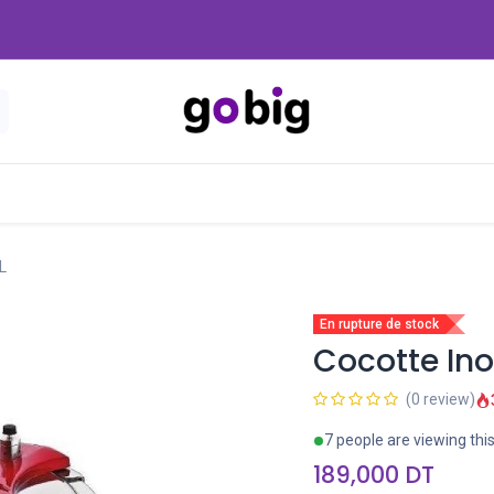
Nouveautés
Promo
-20 Dinars
Blog
L
En rupture de stock
Cocotte Ino
(0 review)
7 people are viewing thi
189,000
DT