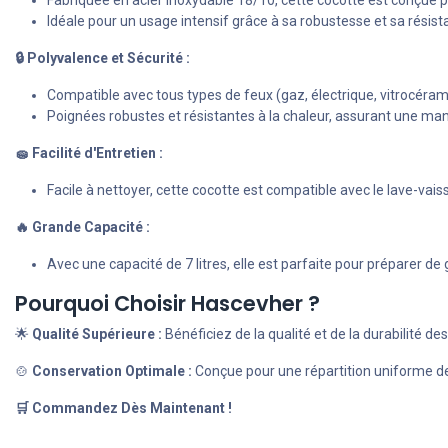
Fabriquée en acier inoxydable 18/10, cette cocotte est conçue pou
Idéale pour un usage intensif grâce à sa robustesse et sa résist
🔒 Polyvalence et Sécurité :
Compatible avec tous types de feux (gaz, électrique, vitrocéram
Poignées robustes et résistantes à la chaleur, assurant une mani
🧽 Facilité d'Entretien :
Facile à nettoyer, cette cocotte est compatible avec le lave-vaisse
🔥 Grande Capacité :
Avec une capacité de 7 litres, elle est parfaite pour préparer de
Pourquoi Choisir Hascevher ?
🌟
Qualité Supérieure :
Bénéficiez de la qualité et de la durabilité de
🍲
Conservation Optimale :
Conçue pour une répartition uniforme de l
🛒 Commandez Dès Maintenant !