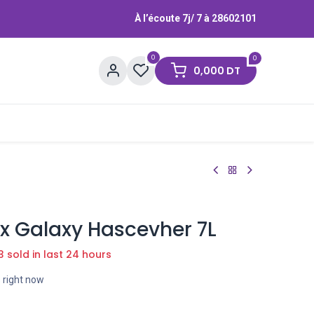
À l’écoute 7j/ 7 à
28602101
0
0
0,000
DT
Contactez-nous
Marques
x Galaxy Hascevher 7L
3 sold in last 24 hours
s right now