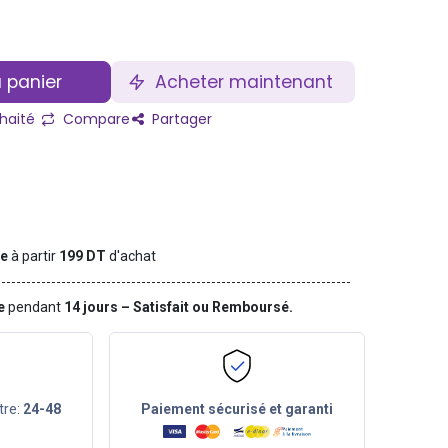
 panier
Acheter maintenant
uhaité
Compare
Partager
te
à partir
199 DT
d'achat
ge
pendant
14 jours – Satisfait ou Remboursé.
tre:
24-48
Paiement sécurisé et garanti