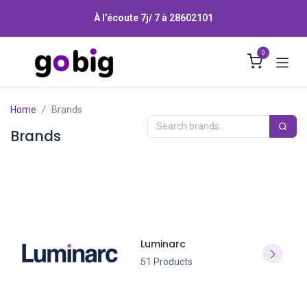
Se rendre au contenu
À l’écoute 7j/ 7 à
28602101
0
Home
Brands
Brands
Luminarc
51 Products