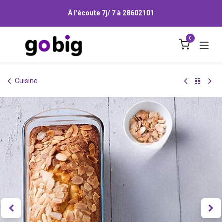
Se rendre au contenu
À l’écoute 7j/ 7 à
28602101
0
Cuisine