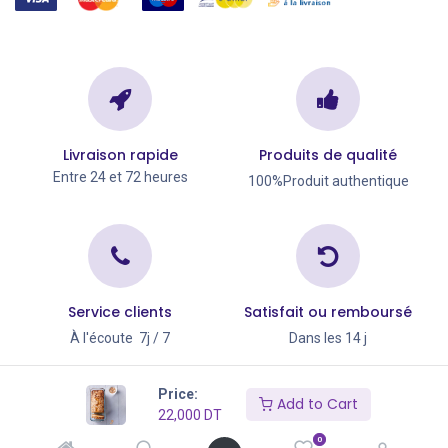
Livraison rapide
Produits de qualité
Entre 24 et 72 heures
100%Produit authentique
Service clients
Satisfait ou remboursé
À l'écoute 7j / 7
Dans les 14 j
Copyright © Go Big 2026
Price:
Add to Cart
22,000
DT
0