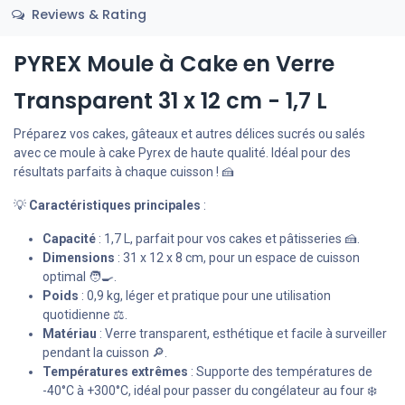
Reviews & Rating
PYREX Moule à Cake en Verre
Transparent 31 x 12 cm - 1,7 L
Préparez vos cakes, gâteaux et autres délices sucrés ou salés
avec ce moule à cake Pyrex de haute qualité. Idéal pour des
résultats parfaits à chaque cuisson ! 🍰
💡
Caractéristiques principales
:
Capacité
: 1,7 L, parfait pour vos cakes et pâtisseries 🍰.
Dimensions
: 31 x 12 x 8 cm, pour un espace de cuisson
optimal 🧑‍🍳.
Poids
: 0,9 kg, léger et pratique pour une utilisation
quotidienne ⚖️.
Matériau
: Verre transparent, esthétique et facile à surveiller
pendant la cuisson 🔎.
Températures extrêmes
: Supporte des températures de
-40°C à +300°C, idéal pour passer du congélateur au four ❄️