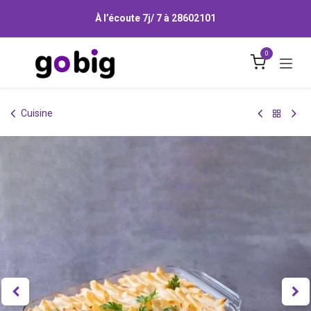
Se rendre au contenu
À l’écoute 7j/ 7 à
28602101
0
Cuisine