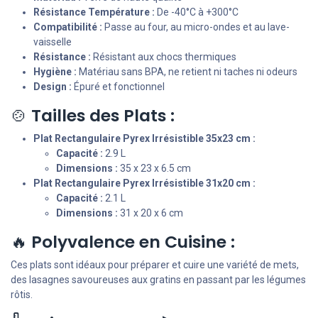
Résistance Température :
De -40°C à +300°C
Compatibilité :
Passe au four, au micro-ondes et au lave-
vaisselle
Résistance :
Résistant aux chocs thermiques
Hygiène :
Matériau sans BPA, ne retient ni taches ni odeurs
Design :
Épuré et fonctionnel
🍲
Tailles des Plats :
Plat Rectangulaire Pyrex Irrésistible 35x23 cm :
Capacité :
2.9 L
Dimensions :
35 x 23 x 6.5 cm
Plat Rectangulaire Pyrex Irrésistible 31x20 cm :
Capacité :
2.1 L
Dimensions :
31 x 20 x 6 cm
🔥
Polyvalence en Cuisine :
Ces plats sont idéaux pour préparer et cuire une variété de mets,
des lasagnes savoureuses aux gratins en passant par les légumes
rôtis.