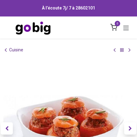
Se rendre au contenu
À l’écoute 7j/ 7 à
28602101
0
Cuisine