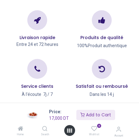
Livraison rapide
Produits de qualité
Entre 24 et 72 heures
100%Produit authentique
Service clients
Satisfait ou remboursé
À l'écoute 7j / 7
Dans les 14 j
Copyright © Go Big 2026
Price:
Add to Cart
17,000
DT
0
Home
Search
Wishlist
Account