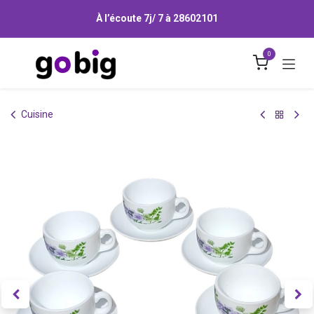
Se rendre au contenu
À l’écoute 7j/ 7 à
28602101
0
Cuisine