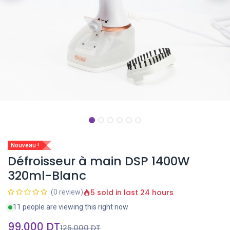
Nouveau !
Défroisseur à main DSP 1400W
320ml-Blanc
5 sold in last 24 hours
(0 review)
11 people are viewing this right now
99,000
DT
125,000
DT