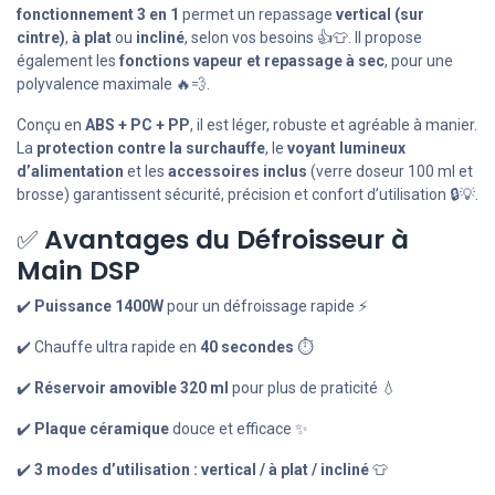
fonctionnement 3 en 1
permet un repassage
vertical (sur
cintre)
,
à plat
ou
incliné
, selon vos besoins 👍👕. Il propose
également les
fonctions vapeur et repassage à sec
, pour une
polyvalence maximale 🔥💨.
Conçu en
ABS + PC + PP
, il est léger, robuste et agréable à manier.
La
protection contre la surchauffe
, le
voyant lumineux
d’alimentation
et les
accessoires inclus
(verre doseur 100 ml et
brosse) garantissent sécurité, précision et confort d’utilisation 🔒💡.
✅
Avantages du Défroisseur à
Main DSP
✔️
Puissance 1400W
pour un défroissage rapide ⚡
✔️ Chauffe ultra rapide en
40 secondes
⏱️
✔️
Réservoir amovible 320 ml
pour plus de praticité 💧
✔️
Plaque céramique
douce et efficace ✨
✔️
3 modes d’utilisation : vertical / à plat / incliné
👕