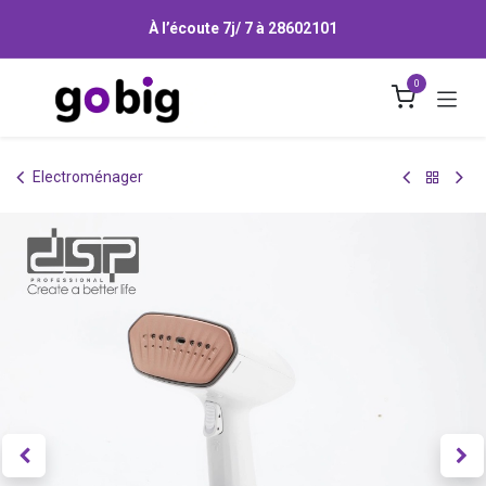
Se rendre au contenu
À l’écoute 7j/ 7 à
28602101
0
Electroménager