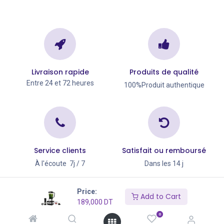
Livraison rapide
Produits de qualité
Entre 24 et 72 heures
100%Produit authentique
Service clients
Satisfait ou remboursé
À l'écoute 7j / 7
Dans les 14 j
Copyright © Go Big 2026
Price:
Add to Cart
189,000
DT
0