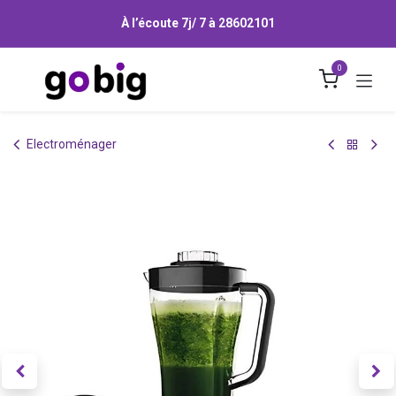
Se rendre au contenu
À l’écoute 7j/ 7 à
28602101
0
Electroménager