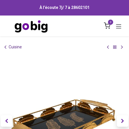
Se rendre au contenu
À l’écoute 7j/ 7 à
28602101
0
Cuisine