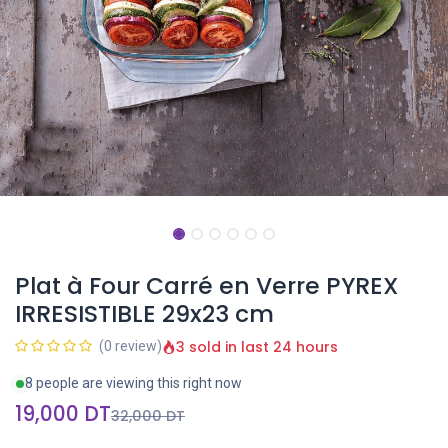
Plat à Four Carré en Verre PYREX
IRRESISTIBLE 29x23 cm
3 sold in last 24 hours
(0 review)
8 people are viewing this right now
19,000
DT
32,000
DT