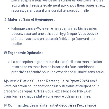
plat s’adapte à tous vos besoins culinaires, des plats mijotés
aux gratins. Il résiste également aux chocs thermiques et aux
rayures, garantissant une durabilité exceptionnelle.
💧 Matériau Sain et Hygiénique :
Fabriqué sans BPA, le verre ne retient ni les tâches ni les
odeurs, assurant une utilisation hygiénique. Vous pouvez
préparer vos plats en toute sérénité, en préservant leur
qualité.
🛠 Ergonomie Optimale :
La conception ergonomique du plat facilite sa manipulation
et sa prise en main lors de la sortie du four, combinant
praticité et sécurité pour une expérience culinaire sans souci.
Ajoutez le
Plat de Cuisson Rectangulaire Pyrex 29x23 cm
à
votre collection pour bénéficier d’un outil fiable et élégant pour
préparer vos repas. Offrez-vous l'excellence de
PYREX
et
transformez chaque plat en une œuvre culinaire raffinée.
🛒
Commandez dès maintenant et découvrez l'excellence