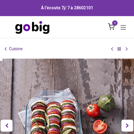
Se rendre au contenu
À l’écoute 7j/ 7 à
28602101
0
Cuisine