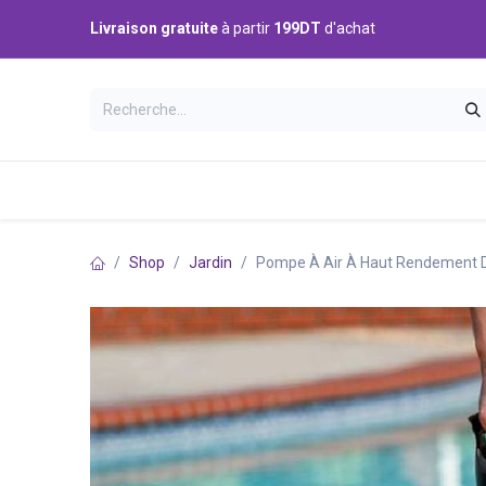
Se rendre au contenu
Livraison gratuite
à partir
199DT
d'achat
Catégories
Accueil
Boutique
Shop
Jardin
Pompe À Air À Haut Rendement D