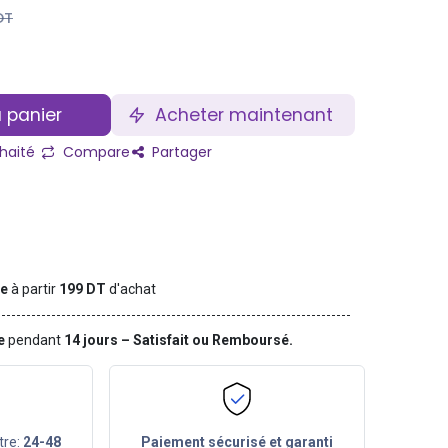
DT
 panier
Acheter maintenant
uhaité
Compare
Partager
te
à partir
199 DT
d'achat
ge
pendant
14 jours – Satisfait ou Remboursé.
tre:
24-48
Paiement sécurisé et garanti