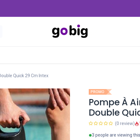
Nouveautés
Promo
-20 Dinars
Blog
ouble Quick 29 Cm Intex
PROMO
Pompe À Ai
Double Qui
(0 review)
3 people are viewing thi