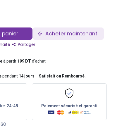
 panier
Acheter maintenant
uhaité
Partager
te
à partir
199 DT
d'achat
ge
pendant
14 jours – Satisfait ou Remboursé.
tre:
24-48
Paiement sécurisé et garanti
6GO