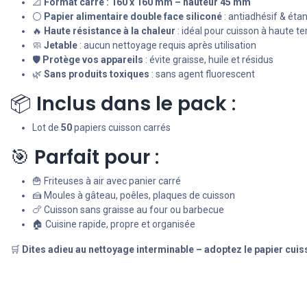
📐
Format carré : 160 x 160 mm – hauteur 45 mm
⚪
Papier alimentaire double face siliconé
: antiadhésif & éta
🔥
Haute résistance à la chaleur
: idéal pour cuisson à haute 
🧼
Jetable
: aucun nettoyage requis après utilisation
🛡️
Protège vos appareils
: évite graisse, huile et résidus
🌿
Sans produits toxiques
: sans agent fluorescent
📦
Inclus dans le pack
:
Lot de
50
papiers cuisson carrés
🎯
Parfait pour
:
🍟 Friteuses à air avec panier carré
🍰 Moules à gâteau, poêles, plaques de cuisson
🍗 Cuisson sans graisse au four ou barbecue
🏠 Cuisine rapide, propre et organisée
🛒
Dites adieu au nettoyage interminable – adoptez le papier cuiss