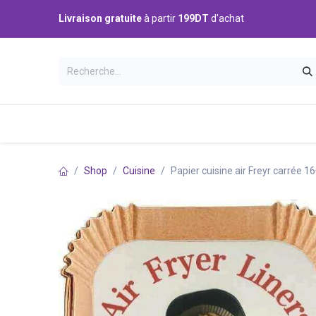
Se rendre au contenu
Livraison gratuite
à partir
199DT
d'achat
Catégories
Accueil
Boutique
Shop
Cuisine
Papier cuisine air Freyr carrée 