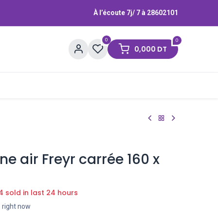
À l’écoute 7j/ 7 à
28602101
0
0
0,000
DT
Contactez-nous
Marques
ne air Freyr carrée 160 x
4 sold in last 24 hours
s right now