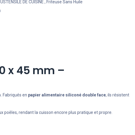
,
USTENSILE DE CUISINE
,
Friteuse Sans Huile
u
160 x 45 mm –
s
. Fabriqués en
papier alimentaire siliconé double face
, ils résistent
 poêles, rendant la cuisson encore plus pratique et propre.