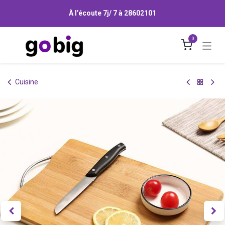
Se rendre au contenu
À l’écoute 7j/ 7 à
28602101
0
Cuisine