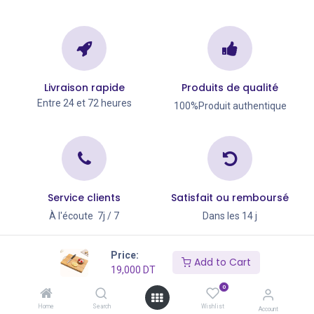
Livraison rapide
Produits de qualité
Entre 24 et 72 heures
100%Produit authentique
Service clients
Satisfait ou remboursé
À l'écoute 7j / 7
Dans les 14 j
Copyright © Go Big 2026
Price:
Add to Cart
19,000
DT
0
Home
Search
Wishlist
Account