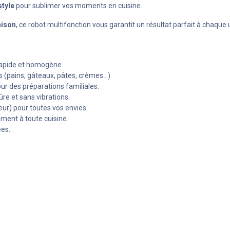
style
pour sublimer vos moments en cuisine.
aison
, ce robot multifonction vous garantit un résultat parfait à chaque ut
rapide et homogène.
 (pains, gâteaux, pâtes, crèmes...).
pour des préparations familiales.
ûre et sans vibrations.
teur) pour toutes vos envies.
ement à toute cuisine.
ées.