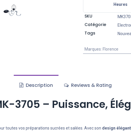
Heures
SKU
MK3705
Catégorie
Electr
Tags
Nouve
Marques
:
Florence
Description
Reviews & Rating
MK-3705 – Puissance, Élé
 pour toutes vos préparations sucrées et salées. Avec son
design élégant