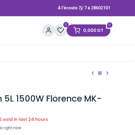
À l’écoute 7j/ 7 à
28602101
0
0
0,000
DT
Contactez-nous
Marques
n 5L 1500W Florence MK-
5 sold in last 24 hours
is right now