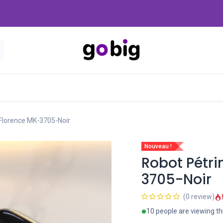
Nouveautés
Promo
-20 Dinars
Blog
Florence MK-3705-Noir
Nouveau !
Robot Pétri
3705-Noir
(0 review)
10 people are viewing th