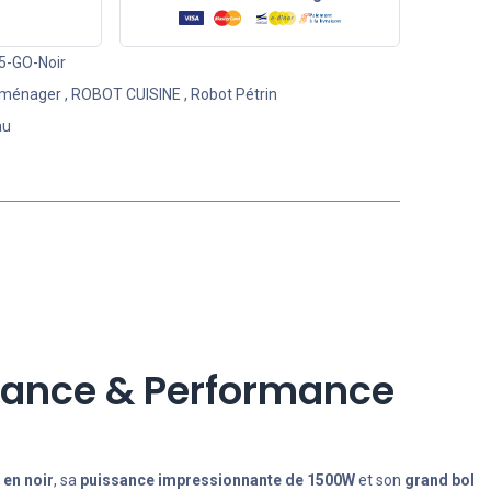
-GO-Noir
oménager
,
ROBOT CUISINE
,
Robot Pétrin
au
gance & Performance
 en noir
, sa
puissance impressionnante de 1500W
et son
grand bol