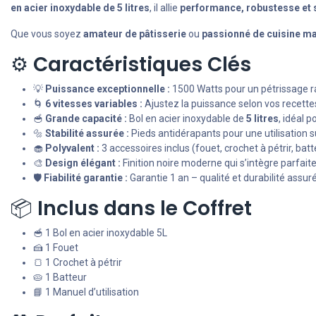
en acier inoxydable de 5 litres
, il allie
performance, robustesse et 
Que vous soyez
amateur de pâtisserie
ou
passionné de cuisine m
⚙️
Caractéristiques Clés
💡
Puissance exceptionnelle :
1500 Watts pour un pétrissage 
🌀
6 vitesses variables :
Ajustez la puissance selon vos recettes
🥣
Grande capacité :
Bol en acier inoxydable de
5 litres
, idéal 
🔩
Stabilité assurée :
Pieds antidérapants pour une utilisation s
🧁
Polyvalent :
3 accessoires inclus (fouet, crochet à pétrir, bat
🎨
Design élégant :
Finition noire moderne qui s’intègre parfait
🛡️
Fiabilité garantie :
Garantie 1 an – qualité et durabilité assur
📦
Inclus dans le Coffret
🥣 1 Bol en acier inoxydable 5L
🍰 1 Fouet
🍞 1 Crochet à pétrir
🥧 1 Batteur
📘 1 Manuel d’utilisation