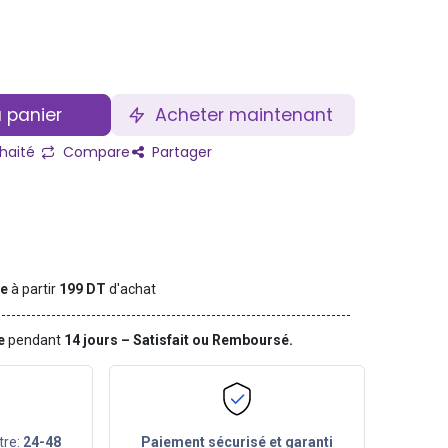
 panier
Acheter maintenant
uhaité
Compare
Partager
te
à partir
199 DT
d'achat
ge
pendant
14 jours – Satisfait ou Remboursé.
tre:
24-48
Paiement sécurisé et garanti