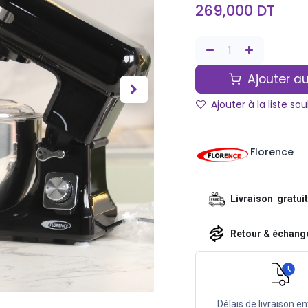
269,000
DT
Ajouter au
Ajouter à la liste so
Florence
Livraison gratui
Retour & échan
Délais de livraison en