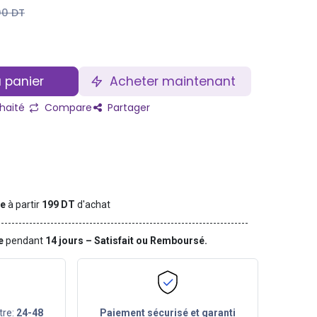
00
DT
 panier
Acheter maintenant
uhaité
Compare
Partager
te
à partir
199 DT
d'achat
ge
pendant
14 jours – Satisfait ou Remboursé.
tre:
24-48
Paiement sécurisé et garanti