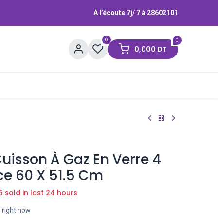
À l’écoute 7j/ 7 à
28602101
0
0
0,000
DT
Contactez-nous
Marques
uisson À Gaz En Verre 4
ce 60 X 51.5 Cm
6 sold in last 24 hours
s right now