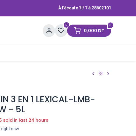
À l’écoute 7j/ 7 à
28602101
0
0
0,000
DT
Contactez-nous
Marques
N 3 EN 1 LEXICAL-LMB-
W - 5L
5 sold in last 24 hours
s right now