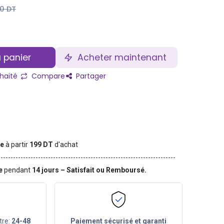
00
DT
 panier
Acheter maintenant
uhaité
Compare
Partager
te
à partir
199 DT
d'achat
ge
pendant
14 jours – Satisfait ou Remboursé.
tre:
24-48
Paiement sécurisé et garanti