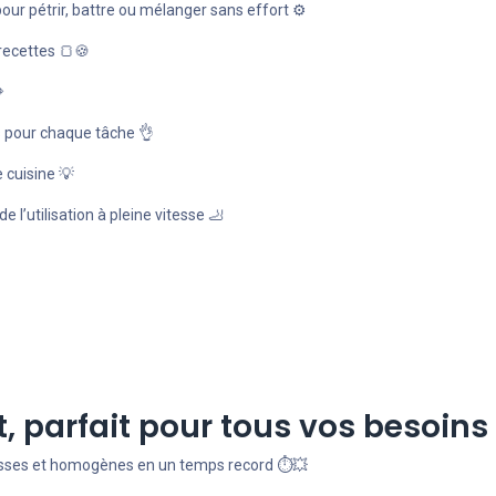
ur pétrir, battre ou mélanger sans effort ⚙️
recettes 🍞🍪

s pour chaque tâche 👌
 cuisine 💡
e l’utilisation à pleine vitesse 🦶
, parfait pour tous vos besoins 
lisses et homogènes en un temps record ⏱️💥