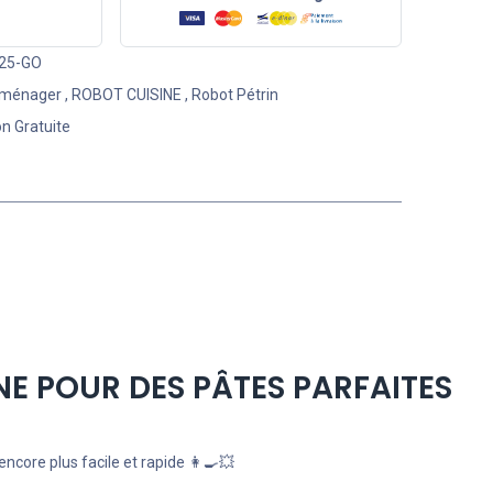
25-GO
oménager
,
ROBOT CUISINE
,
Robot Pétrin
on Gratuite
INE POUR DES PÂTES PARFAITES
ncore plus facile et rapide 👩‍🍳💥