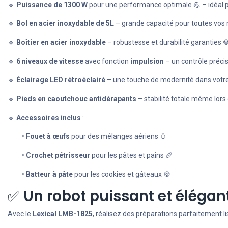
🔹
Puissance de 1300 W
pour une performance optimale 💪 – idéal po
🔹
Bol en acier inoxydable de 5L
– grande capacité pour toutes vos 
🔹
Boîtier en acier inoxydable
– robustesse et durabilité garanties 
🔹
6 niveaux de vitesse
avec fonction
impulsion
– un contrôle préci
🔹
Éclairage LED rétroéclairé
– une touche de modernité dans votre
🔹
Pieds en caoutchouc antidérapants
– stabilité totale même lors d
🔹
Accessoires inclus
:
•
Fouet à œufs
pour des mélanges aériens 🥚
•
Crochet pétrisseur
pour les pâtes et pains 🥖
•
Batteur à pâte
pour les cookies et gâteaux 🍪
✅
Un robot puissant et élégant
Avec le
Lexical LMB-1825
, réalisez des préparations parfaitement 