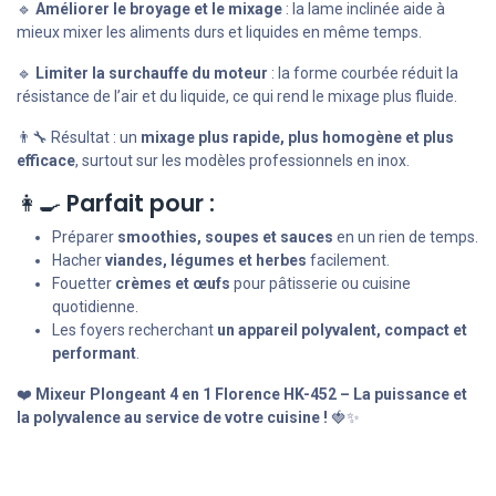
🔹
Améliorer le broyage et le mixage
: la lame inclinée aide à
mieux mixer les aliments durs et liquides en même temps.
🔹
Limiter la surchauffe du moteur
: la forme courbée réduit la
résistance de l’air et du liquide, ce qui rend le mixage plus fluide.
👨‍🔧 Résultat : un
mixage plus rapide, plus homogène et plus
efficace
, surtout sur les modèles professionnels en inox.
👩‍🍳
Parfait pour :
Préparer
smoothies, soupes et sauces
en un rien de temps.
Hacher
viandes, légumes et herbes
facilement.
Fouetter
crèmes et œufs
pour pâtisserie ou cuisine
quotidienne.
Les foyers recherchant
un appareil polyvalent, compact et
performant
.
❤️
Mixeur Plongeant 4 en 1 Florence HK-452 – La puissance et
la polyvalence au service de votre cuisine !
🍓✨