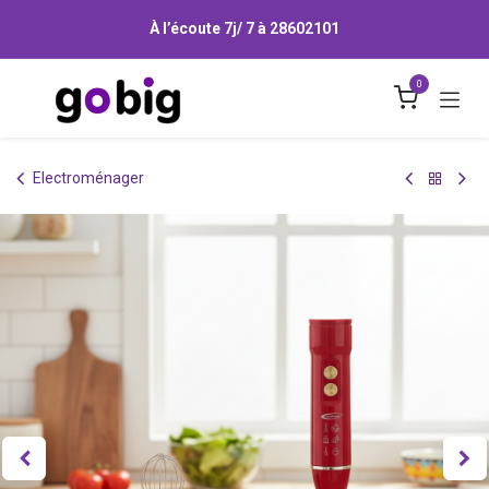
Se rendre au contenu
À l’écoute 7j/ 7 à
28602101
0
Electroménager