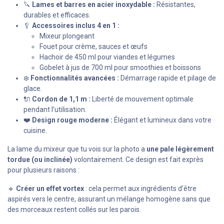
🔪
Lames et barres en acier inoxydable :
Résistantes,
durables et efficaces.
🥄
Accessoires inclus 4 en 1 :
Mixeur plongeant
Fouet pour crème, sauces et œufs
Hachoir de 450 ml pour viandes et légumes
Gobelet à jus de 700 ml pour smoothies et boissons
❄️
Fonctionnalités avancées :
Démarrage rapide et pilage de
glace.
🔌
Cordon de 1,1 m :
Liberté de mouvement optimale
pendant l’utilisation.
❤️
Design rouge moderne :
Élégant et lumineux dans votre
cuisine.
La lame du mixeur que tu vois sur la photo a
une pale légèrement
tordue (ou inclinée)
volontairement. Ce design est fait exprès
pour plusieurs raisons :
🔹
Créer un effet vortex
: cela permet aux ingrédients d’être
aspirés vers le centre, assurant un mélange homogène sans que
des morceaux restent collés sur les parois.