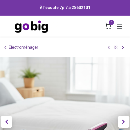
Se rendre au contenu
À l’écoute 7j/ 7 à
28602101
0
Electroménager