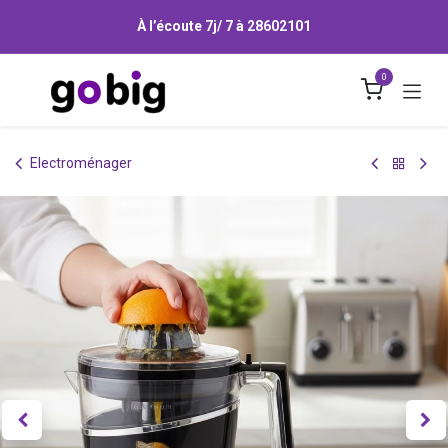
Se rendre au contenu
À l’écoute 7j/ 7 à
28602101
0
Electroménager