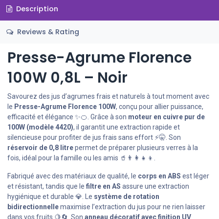
Description
Reviews & Rating
Presse-Agrume Florence
100W 0,8L – Noir
Savourez des jus d’agrumes frais et naturels à tout moment avec
le
Presse-Agrume Florence 100W
, conçu pour allier puissance,
efficacité et élégance ✨🍊. Grâce à son
moteur en cuivre pur de
100W (modèle 4420)
, il garantit une extraction rapide et
silencieuse pour profiter de jus frais sans effort ⚡🤫. Son
réservoir de 0,8 litre
permet de préparer plusieurs verres à la
fois, idéal pour la famille ou les amis 🥤👨‍👩‍👧‍👦.
Fabriqué avec des matériaux de qualité, le
corps en ABS
est léger
et résistant, tandis que le
filtre en AS
assure une extraction
hygiénique et durable 💎. Le
système de rotation
bidirectionnelle
maximise l’extraction du jus pour ne rien laisser
dans vos fruits 🍋🔄. Son
anneau décoratif avec finition UV