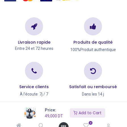
Livraison rapide
Produits de qualité
Entre 24 et 72 heures
100%Produit authentique
Service clients
Satisfait ou remboursé
À l'écoute 7j / 7
Dans les 14 j
Copyright © Go Big 2026
Price:
Add to Cart
49,000
DT
0