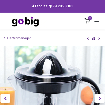
Se rendre au contenu
À l’écoute 7j/ 7 à
28602101
0
Electroménager