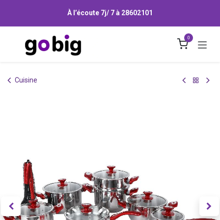
Se rendre au contenu
À l’écoute 7j/ 7 à
28602101
0
Cuisine