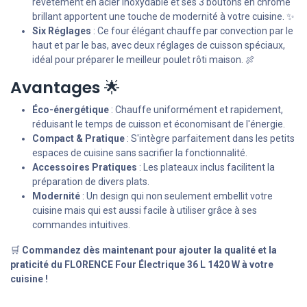
revêtement en acier inoxydable et ses 3 boutons en chrome
brillant apportent une touche de modernité à votre cuisine. ✨
Six Réglages
: Ce four élégant chauffe par convection par le
haut et par le bas, avec deux réglages de cuisson spéciaux,
idéal pour préparer le meilleur poulet rôti maison. 🍖
Avantages
🌟
Éco-énergétique
: Chauffe uniformément et rapidement,
réduisant le temps de cuisson et économisant de l'énergie.
Compact & Pratique
: S'intègre parfaitement dans les petits
espaces de cuisine sans sacrifier la fonctionnalité.
Accessoires Pratiques
: Les plateaux inclus facilitent la
préparation de divers plats.
Modernité
: Un design qui non seulement embellit votre
cuisine mais qui est aussi facile à utiliser grâce à ses
commandes intuitives.
🛒
Commandez dès maintenant pour ajouter la qualité et la
praticité du FLORENCE Four Électrique 36 L 1420 W à votre
cuisine !