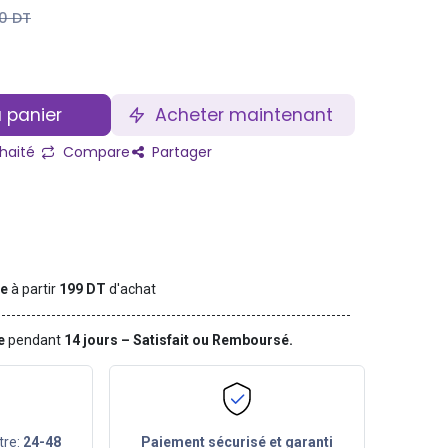
0
DT
 panier
Acheter maintenant
uhaité
Compare
Partager
te
à partir
199 DT
d'achat
ge
pendant
14 jours – Satisfait ou Remboursé.
tre:
24-48
Paiement sécurisé et garanti