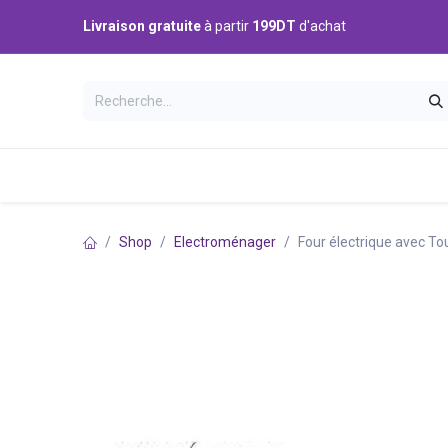
Se rendre au contenu
Livraison gratuite
à partir
199DT
d'achat
Catégories
Accueil
Boutique
Shop
Electroménager
Four électrique avec 