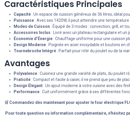
Caractéristiques Principales
Capacité
: Un espace de cuisson généreux de 36 litres, idéal pour g
Puissance
: Avec ses 1420W, il peut atteindre une température 
Modes de Cuisson
: Équipé de 3 modes : convection, grill, et
Accessoires Inclus
: Livré avec un plateau rectangulaire et un p
Économie d’Énergie
: Chauffage uniforme pour une cuisson pl
Design Moderne
: Poignée en acier inoxydable et boutons en ch
Tournebroche Intégré
: Parfait pour rôtir du poulet ou de la 
Avantages
Polyvalence
: Cuisinez une grande variété de plats, du poulet rô
Praticité
: Compact et facile à caser, il ne prend que peu de plac
Design Élégant
: Un ajout moderne à votre cuisine avec des fini
Performance
: Cuit uniformément grâce à ses différentes fonct
🛒 Commandez dès maintenant pour ajouter le four électrique FLORE
Pour toute question ou information complémentaire, n'hésitez pa