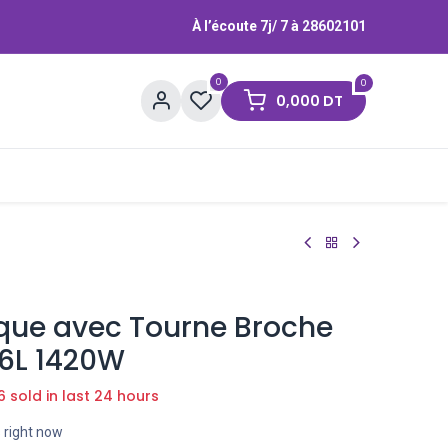
À l’écoute 7j/ 7 à
28602101
0
0
0,000
DT
Contactez-nous
Marques
ique avec Tourne Broche
6L 1420W
6 sold in last 24 hours
s right now