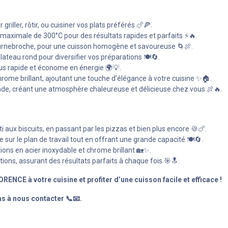
riller, rôtir, ou cuisiner vos plats préférés 🍗🍕.
maximale de 300°C pour des résultats rapides et parfaits ⚡🔥.
 tournebroche, pour une cuisson homogène et savoureuse 🌀🍖.
lateau rond pour diversifier vos préparations 🍽️🔄.
us rapide et économe en énergie 🌍💡.
rome brillant, ajoutant une touche d’élégance à votre cuisine ✨🏠.
viande, créant une atmosphère chaleureuse et délicieuse chez vous 🍖🔥.
ti aux biscuits, en passant par les pizzas et bien plus encore 🍪🍗.
e sur le plan de travail tout en offrant une grande capacité 🍽️🔄.
tions en acier inoxydable et chrome brillant 🏡✨.
ions, assurant des résultats parfaits à chaque fois 🎯🔝.
NCE à votre cuisine et profiter d’une cuisson facile et efficace !
s à nous contacter 📞📧.