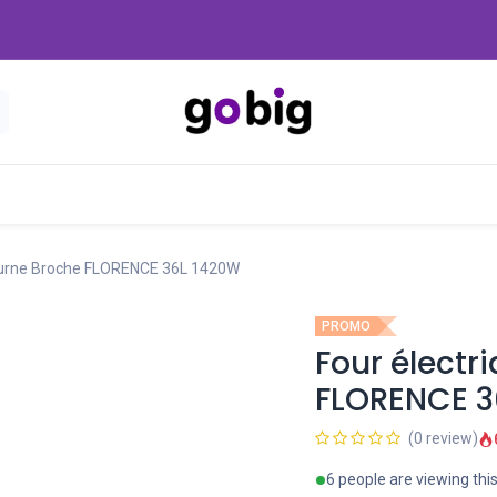
Nouveautés
Promo
-20 Dinars
Blog
Tourne Broche FLORENCE 36L 1420W
PROMO
Four électr
FLORENCE 3
(0 review)
6 people are viewing thi