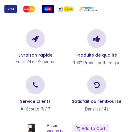
Livraison rapide
Produits de qualité
Entre 24 et 72 heures
100%Produit authentique
Service clients
Satisfait ou remboursé
À l'écoute 7j / 7
Dans les 14 j
Copyright © Go Big 2026
Price:
Add to Cart
89,000
DT