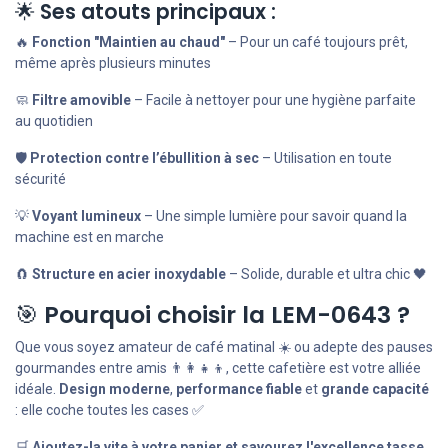
🌟
Ses atouts principaux :
🔥
Fonction "Maintien au chaud"
– Pour un café toujours prêt,
même après plusieurs minutes
🧼
Filtre amovible
– Facile à nettoyer pour une hygiène parfaite
au quotidien
🛡️
Protection contre l’ébullition à sec
– Utilisation en toute
sécurité
💡
Voyant lumineux
– Une simple lumière pour savoir quand la
machine est en marche
🧲
Structure en acier inoxydable
– Solide, durable et ultra chic 🖤
🎯
Pourquoi choisir la LEM-0643 ?
Que vous soyez amateur de café matinal ☀️ ou adepte des pauses
gourmandes entre amis 👨‍👩‍👧‍👦, cette cafetière est votre alliée
idéale.
Design moderne
,
performance fiable
et
grande capacité
: elle coche toutes les cases ✅
🛒
Ajoutez-la vite à votre panier et savourez l'excellence tasse