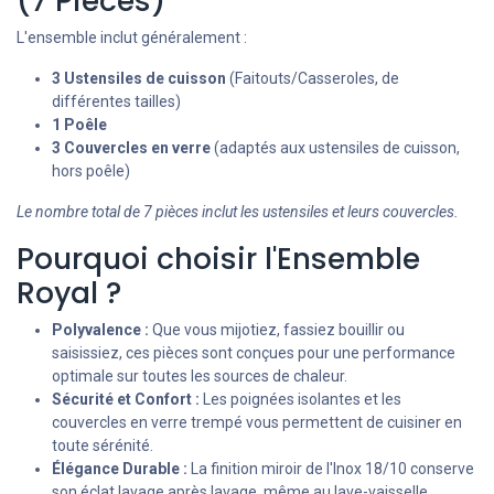
(7 Pièces)
L'ensemble inclut généralement :
3 Ustensiles de cuisson
(Faitouts/Casseroles, de
différentes tailles)
1 Poêle
3 Couvercles en verre
(adaptés aux ustensiles de cuisson,
hors poêle)
Le nombre total de 7 pièces inclut les ustensiles et leurs couvercles.
Pourquoi choisir l'Ensemble
Royal ?
Polyvalence :
Que vous mijotiez, fassiez bouillir ou
saisissiez, ces pièces sont conçues pour une performance
optimale sur toutes les sources de chaleur.
Sécurité et Confort :
Les poignées isolantes et les
couvercles en verre trempé vous permettent de cuisiner en
toute sérénité.
Élégance Durable :
La finition miroir de l'Inox 18/10 conserve
son éclat lavage après lavage, même au lave-vaisselle.