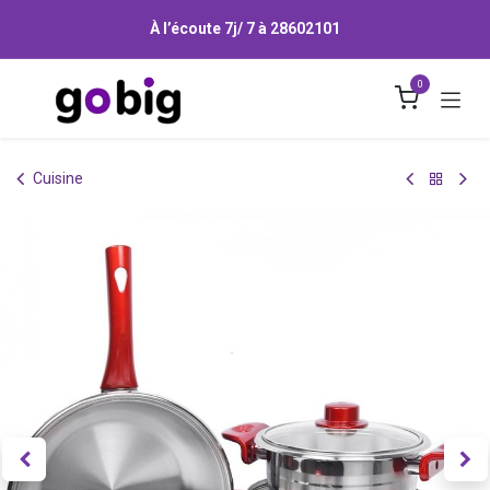
Se rendre au contenu
À l’écoute 7j/ 7 à
28602101
0
Cuisine