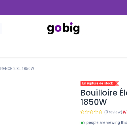
Nouveautés
Promo
-20 Dinars
Blog
FLORENCE 2.3L 1850W
En rupture de stock
Bouilloire 
1850W
(0 review)
3 people are viewing thi