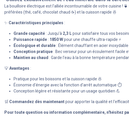
La bouilloire électrique est l'alliée incontournable de votre cuisine ! 
préférées (thé, café, chocolat chaud ☕) et la cuisson rapide 🍜
✨
Caractéristiques principales
:
Grande capacité
: Jusqu’à
2,3 L
pour satisfaire tous vos besoi
Puissance rapide
:
1850 W
pour une chauffe ultra-rapide ⚡
Écologique et durable
: Élément chauffant en acier inoxydable
Conception pratique
: Bec verseur pour un écoulement facile e
Maintien au chaud
: Garde l'eau à la bonne température penda
💡
Avantages
:
Pratique pour les boissons et la cuisson rapide 🍜
Économie d'énergie avec la fonction d'arrêt automatique ⏱️
Conception légère et résistante pour un usage quotidien 💪
🛒
Commandez dès maintenant
pour apporter la qualité et l'efficaci
Pour toute question ou information complémentaire, n'hésitez pa