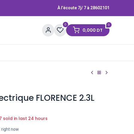
À l’écoute 7j/ 7 à
28602101
0
0
0,000
DT
Contactez-nous
Marques
Électrique FLORENCE 2.3L
7 sold in last 24 hours
s right now