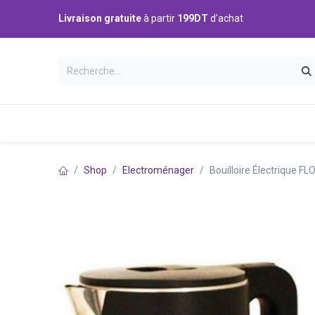
Se rendre au contenu
Livraison gratuite
à partir
199DT
d'achat
Catégories
Accueil
Boutique
Shop
Electroménager
Bouilloire Électrique 