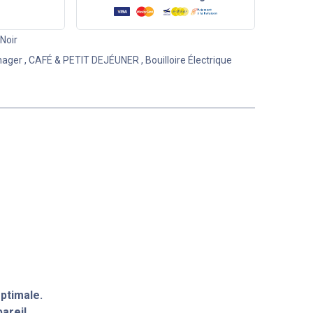
Noir
nager
,
CAFÉ & PETIT DEJÉUNER
,
Bouilloire Électrique
ptimale.
areil.