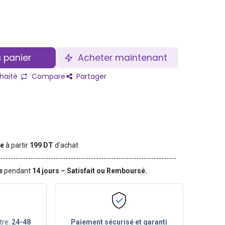
 panier
Acheter maintenant
uhaité
Compare
Partager
te
à partir
199 DT
d'achat
ge
pendant
14 jours – Satisfait ou Remboursé.
tre:
24-48
Paiement sécurisé et garanti