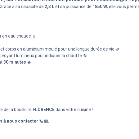
🍵 Grâce à sa capacité de
2,3 L
et sa puissance de
1850 W
, elle vous perm
ns en eau chaude 💧
 et corps en aluminium moulé pour une longue durée de vie 🌿
t voyant lumineux pour indiquer la chauffe 🔄
nt
30 minutes
🔥
té de la bouilloire
FLORENCE
dans votre cuisine !
s à nous contacter 📞📧.