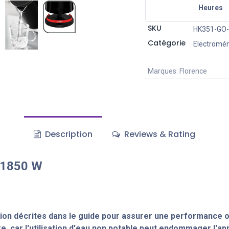
Heures
SKU
HK351-GO-
Catégorie
Electromé
Marques
:
Florence
Description
Reviews & Rating
- 1850 W
tion décrites dans le guide pour assurer une performance o
e, car l'utilisation d'eau non potable peut endommager l'app