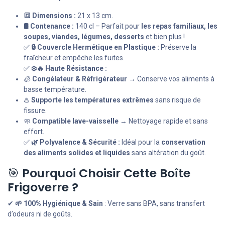
🔳 Dimensions :
21 x 13 cm.
🛢️ Contenance :
140 cl – Parfait pour
les repas familiaux, les
soupes, viandes, légumes, desserts
et bien plus !
✅
🔒 Couvercle Hermétique en Plastique :
Préserve la
fraîcheur et empêche les fuites.
✅
❄️🔥 Haute Résistance :
🧊
Congélateur & Réfrigérateur
→ Conserve vos aliments à
basse température.
♨️
Supporte les températures extrêmes
sans risque de
fissure.
🧼
Compatible lave-vaisselle
→ Nettoyage rapide et sans
effort.
✅
🌿 Polyvalence & Sécurité :
Idéal pour la
conservation
des aliments solides et liquides
sans altération du goût.
🎯
Pourquoi Choisir Cette Boîte
Frigoverre ?
✔
🌱 100% Hygiénique & Sain
: Verre sans BPA, sans transfert
d’odeurs ni de goûts.