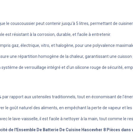
 que le couscoussier peut contenir jusqu'à 5 litres, permettant de cuisin
est résistant à la corrosion, durable, et facile à entretenir.
ompris gaz, électrique, vitro, et halogène, pour une polyvalence maximal
assure une répartition homogène de la chaleur, garantissant une cuisson 
n système de verrouillage intégré et d'un silicone rouge de sécurité, em
par rapport aux ustensiles traditionnels, tout en économisant de l'éner
r le goût naturel des aliments, en empêchant la perte de vapeur et les 
vec le lave-vaisselle, il est facile à nettoyer à la main, tout comme le re
cité de l'Ensemble De Batterie De Cuisine Hascevher 8 Pièces dans v