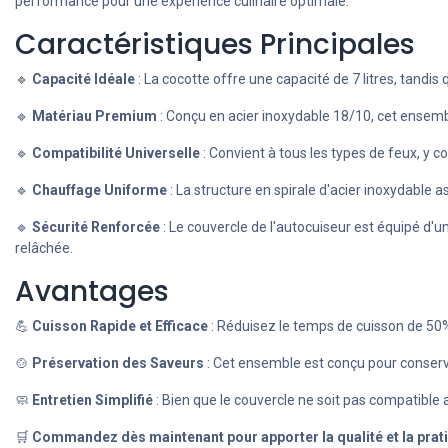
performance pour une expérience culinaire optimale.
Caractéristiques Principales
🔹
Capacité Idéale
: La cocotte offre une capacité de 7 litres, tandis
🔹
Matériau Premium
: Conçu en acier inoxydable 18/10, cet ensemble 
🔹
Compatibilité Universelle
: Convient à tous les types de feux, y c
🔹
Chauffage Uniforme
: La structure en spirale d'acier inoxydable 
🔹
Sécurité Renforcée
: Le couvercle de l'autocuiseur est équipé d'u
relâchée.
Avantages
💪
Cuisson Rapide et Efficace
: Réduisez le temps de cuisson de 50% 
🍲
Préservation des Saveurs
: Cet ensemble est conçu pour conserve
🧼
Entretien Simplifié
: Bien que le couvercle ne soit pas compatible a
🛒
Commandez dès maintenant pour apporter la qualité et la prati