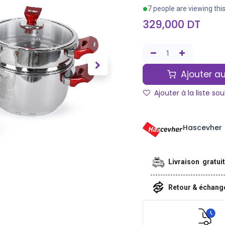
7 people are viewing thi
329,000
DT
Ajouter au
Ajouter à la liste so
Hascevher
Livraison gratui
Retour & échan