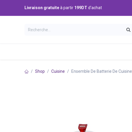
Se rendre au contenu
Livraison gratuite
à partir
199DT
d'achat
Catégories
Accueil
Boutique
Shop
Cuisine
Ensemble De Batterie De Cuisine