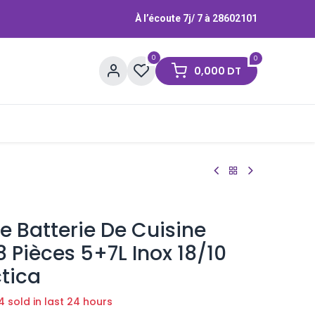
À l’écoute 7j/ 7 à
28602101
0
0
0,000
DT
Contactez-nous
Marques
 Batterie De Cuisine
 Pièces 5+7L Inox 18/10
tica
4 sold in last 24 hours