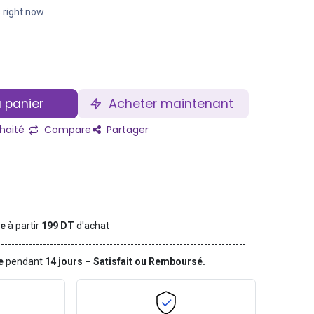
s right now
 panier
Acheter maintenant
uhaité
Compare
Partager
te
à partir
199 DT
d'achat
ge
pendant
14 jours – Satisfait ou Remboursé.