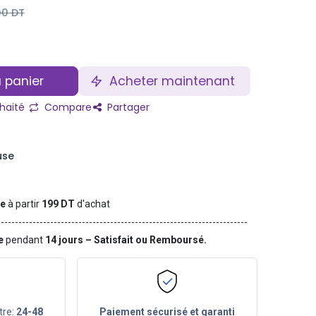
00
DT
 panier
Acheter maintenant
uhaité
Compare
Partager
use
te
à partir
199 DT
d'achat
ge
pendant
14 jours – Satisfait ou Remboursé.
tre:
24-48
Paiement sécurisé et garanti