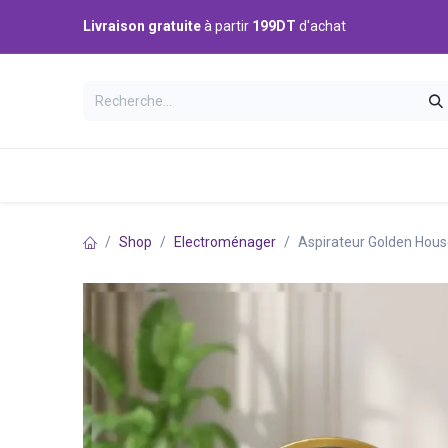
Se rendre au contenu
Livraison gratuite
à partir
199DT
d'achat
Catégories
Accueil
Boutique
Shop
Electroménager
Aspirateur Golden House