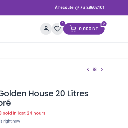
À l’écoute 7j/ 7 à
28602101
0
0
0,000
DT
Contactez-nous
Marques
Golden House 20 Litres
oré
3 sold in last 24 hours
is right now