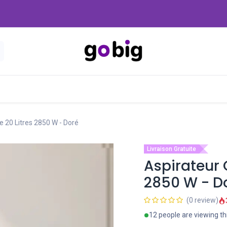
Nouveautés
Promo
-20 Dinars
Blog
 20 Litres 2850 W - Doré
Livraison Gratuite
Aspirateur 
2850 W - D
(0 review)
12 people are viewing th